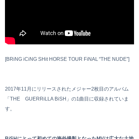
[BRiNG iCiNG SHit HORSE TOUR FiNAL “THE NUDE”]
2017年11月にリリースされたメジャー2枚目のアルバム
「THE GUERRiLLA BiSH」の1曲目に収録されていま
す。
BiSHにとって初めての海外撮影となったMVは広大な土地