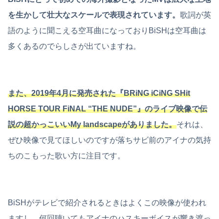
を生かして壮大なスケールで表現されています。
歌詞が英
語のように聞こえる空耳曲になっておりBiSHは空耳曲は
多くあるのでらしさが出ていますね。
また、2019年4月に発売された『BRiNG iCiNG SHit
HORSE TOUR FiNAL “THE NUDE”』のライブ映像で伝
説の超かっこいいMy landscapeがありました。
それは、
ぜひ映像で見てほしいのですが落ちサビ前のアイナの気持
ちのこもった歌い方に注目です。
BiSHがテレビで紹介されるときはよくこの映像が使われ
ますし、何回聴いてもアイナのハスキーボイスが響き渡っ