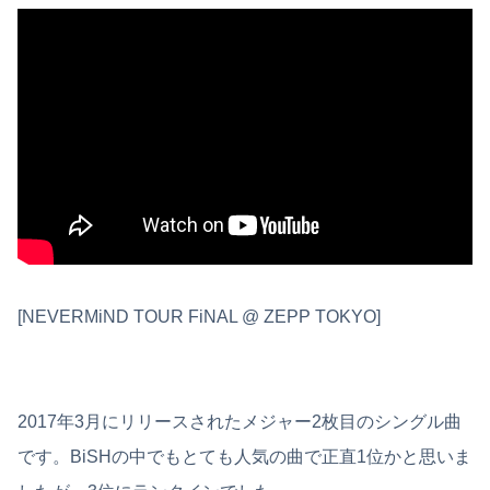
[NEVERMiND TOUR FiNAL @ ZEPP TOKYO]
2017年3月にリリースされたメジャー2枚目のシングル曲
です。BiSHの中でもとても人気の曲で正直1位かと思いま