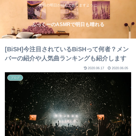
皆様の明日が晴れでありますように
ふっくーのASMRで明日も晴れる
[BiSH]今注目されているBiSHって何者？メン
バーの紹介や人気曲ランキングも紹介します
2020.06.17
2020.06.05
ブログ